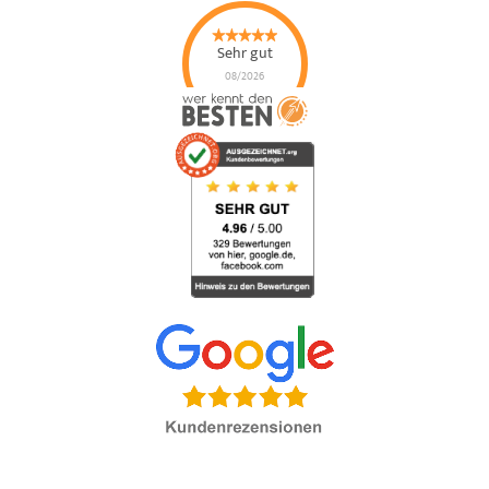
Sehr gut
08/2026
Happe
Sicherheitsdienste
GmbH
hat
4.93
von
5
Sternen |
147
Happe
Sicherheitsdienste
GmbH
Bewertungen
auf
werkenntdenBESTEN.de