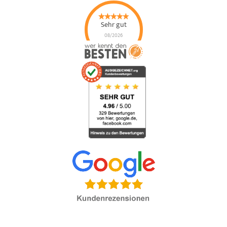
Sehr gut
08/2026
Happe
Sicherheitsdienste
GmbH
hat
4.93
von
5
Sternen |
147
Happe
Sicherheitsdienste
GmbH
Bewertungen
auf
werkenntdenBESTEN.de