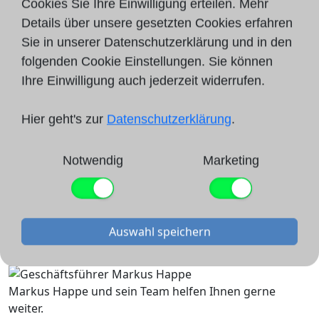
Cookies Sie Ihre Einwilligung erteilen. Mehr
Haben Sie Fragen zu unseren
Details über unsere gesetzten Cookies erfahren
Dienstleistungen? Wünschen Sie eine
Sie in unserer Datenschutzerklärung und in den
folgenden Cookie Einstellungen. Sie können
unverbindliche Bewertung zu einem
Ihre Einwilligung auch jederzeit widerrufen.
bestimmten Projekt?
Oder brauchen Sie konkrete Unterstützung?
Hier geht's zur
Datenschutzerklärung
.
Dann freuen wir uns von Ihnen zu hören!
Belassen Sie es nicht bei dem Besuch unserer
Notwendig
Marketing
Webseite, senden Sie uns
jetzt
eine kurze
Nachricht per Kontaktformular, per
E-Mail
oder
rufen Sie uns einfach an
! Wir freuen uns
Auswahl speichern
auf Ihre Anfrage!
Markus Happe und sein Team helfen Ihnen gerne
weiter.