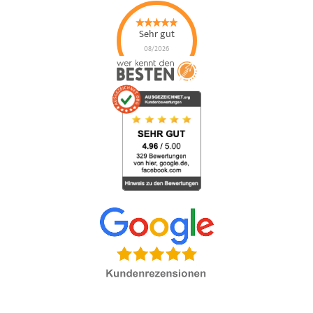
Sehr gut
08/2026
Happe
Sicherheitsdienste
GmbH
hat
4.93
von
5
Sternen |
147
Happe
Sicherheitsdienste
GmbH
Bewertungen
auf
werkenntdenBESTEN.de